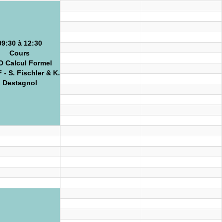
09:30 à 12:30
Cours
 Calcul Formel
- S. Fischler & K.
Destagnol