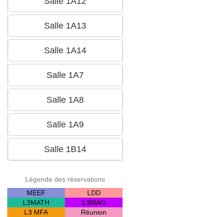
Légende des réservations
MEEF
LDD
L3MATH
L3MAG
L3 MFA
Réunion