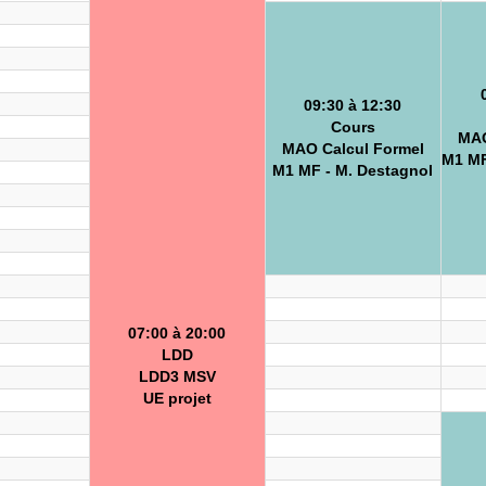
09:30 à 12:30
Cours
MAO
MAO Calcul Formel
M1 MF 
M1 MF - M. Destagnol
07:00 à 20:00
LDD
LDD3 MSV
UE projet