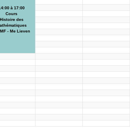
14:00 à 17:00
Cours
Histoire des
athématiques
MF - Me Lieven