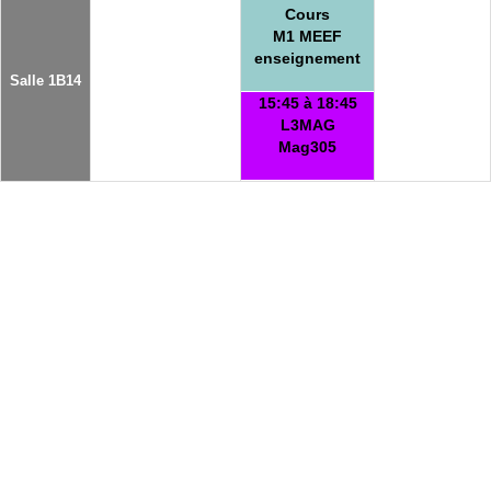
Cours
M1 MEEF
enseignement
Salle 1B14
15:45 à 18:45
L3MAG
Mag305