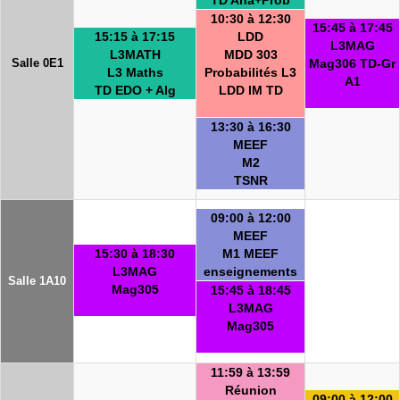
10:30 à 12:30
15:45 à 17:45
15:15 à 17:15
LDD
L3MAG
L3MATH
MDD 303
Salle 0E1
Mag306 TD-Gr
L3 Maths
Probabilités L3
A1
TD EDO + Alg
LDD IM TD
13:30 à 16:30
MEEF
M2
TSNR
09:00 à 12:00
MEEF
15:30 à 18:30
M1 MEEF
L3MAG
enseignements
Salle 1A10
Mag305
15:45 à 18:45
L3MAG
Mag305
11:59 à 13:59
Réunion
09:00 à 12:00