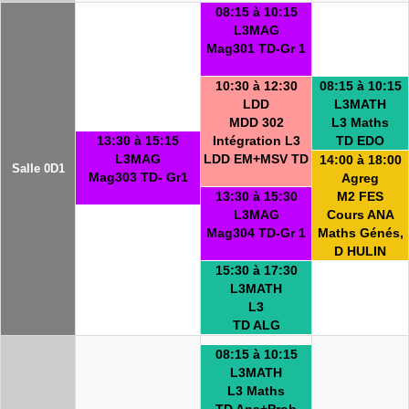
08:15 à 10:15
L3MAG
Mag301 TD-Gr 1
10:30 à 12:30
08:15 à 10:15
LDD
L3MATH
MDD 302
L3 Maths
13:30 à 15:15
Intégration L3
TD EDO
L3MAG
LDD EM+MSV TD
14:00 à 18:00
Salle 0D1
Mag303 TD- Gr1
Agreg
13:30 à 15:30
M2 FES
L3MAG
Cours ANA
Mag304 TD-Gr 1
Maths Génés,
D HULIN
15:30 à 17:30
L3MATH
L3
TD ALG
08:15 à 10:15
L3MATH
L3 Maths
TD Ana+Prob