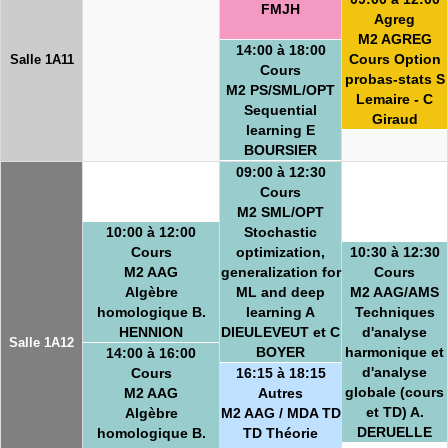
FMJH
Agreg
M2 AGREG
14:00 à 18:00
Cours Option
Salle 1A11
Cours
probas-stats S
M2 PS/SML/OPT
Lemaire - C
Sequential
Giraud
learning E
BOURSIER
09:00 à 12:30
Cours
M2 SML/OPT
10:00 à 12:00
Stochastic
Cours
optimization,
10:30 à 12:30
M2 AAG
generalization for
Cours
Algèbre
ML and deep
M2 AAG/AMS
homologique B.
learning A
Techniques
HENNION
DIEULEVEUT et C
d'analyse
Salle 1A12
BOYER
harmonique et
14:00 à 16:00
d'analyse
Cours
16:15 à 18:15
globale (cours
M2 AAG
Autres
et TD) A.
Algèbre
M2 AAG / MDA TD
DERUELLE
homologique B.
TD Théorie