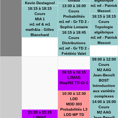
Giraud
algébrique
Kevin Destagnol
m1 mf - Patrick
13:30 à 16:00
16:15 à 18:15
Massot
Cours
Cours
Probabilités
16:15 à 18:15
MIA 1
m1 mf - Gr TD 2 -
Cours
m1 mf & m1
Sophie Lemaire
Topologie
math&ia - Gilles
algébrique
16:15 à 18:45
Blanchard
m1 mf - Patrick
Cours
Massot
Distributions
m1 mf - Gr TD 2 -
Frédéric Valet
09:00 à 12:00
Cours
M2 AAG
08:15 à 10:15
Jean-Benoît
L3MAG
BOST
Mag302 TD-Gr 2
Introduction
aux variétés
10:30 à 12:30
complexes
LDD
14:00 à 16:00
MDD 303
Cours
Probabilités L3
13:30 à 15:15
M2 AAG
LDD MP TD
L3MAG
Jean-Benoît