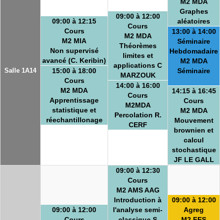
M2 MDA
Graphes
09:00 à 12:00
09:00 à 12:15
aléatoires
Cours
Cours
13:00 à 14:00
M2 MDA
M2 MIA
Séminaire
Théorèmes
Non supervisé
Hebdomadaire
limites et
avancé (C. Keribin)
M2 MDA
applications C
Salle 1A14
15:00 à 18:00
Séminaire
MARZOUK
Cours
14:00 à 16:00
M2 MDA
14:15 à 16:45
Cours
Apprentissage
Cours
M2MDA
statistique et
M2 MDA
Percolation R.
réechantillonage
Mouvement
CERF
brownien et
calcul
stochastique
JF LE GALL
09:00 à 12:30
Cours
M2 AMS AAG
Introduction à
09:00 à 12:00
09:00 à 12:00
l'analyse semi-
Agreg
Cours
classique S
M2 FES