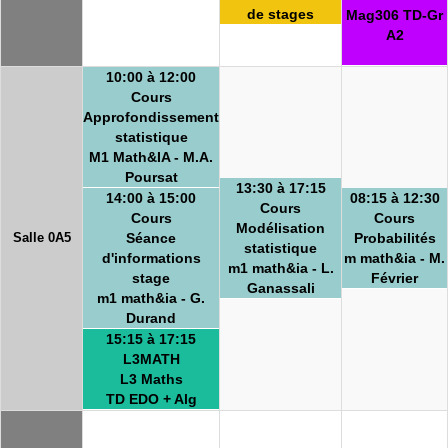
de stages
Mag306 TD-Gr
A2
10:00 à 12:00
Cours
Approfondissement
statistique
M1 Math&IA - M.A.
Poursat
13:30 à 17:15
14:00 à 15:00
08:15 à 12:30
Cours
Cours
Cours
Modélisation
Salle 0A5
Séance
Probabilités
statistique
d'informations
m math&ia - M.
m1 math&ia - L.
stage
Février
Ganassali
m1 math&ia - G.
Durand
15:15 à 17:15
L3MATH
L3 Maths
TD EDO + Alg