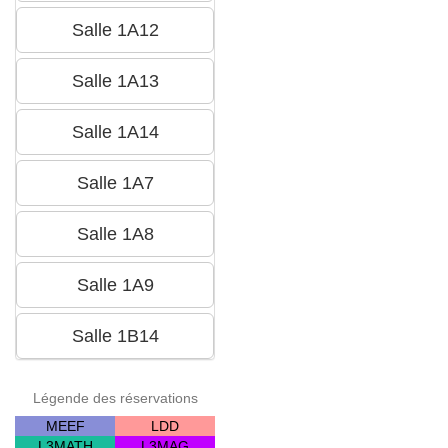
Légende des réservations
MEEF
LDD
L3MATH
L3MAG