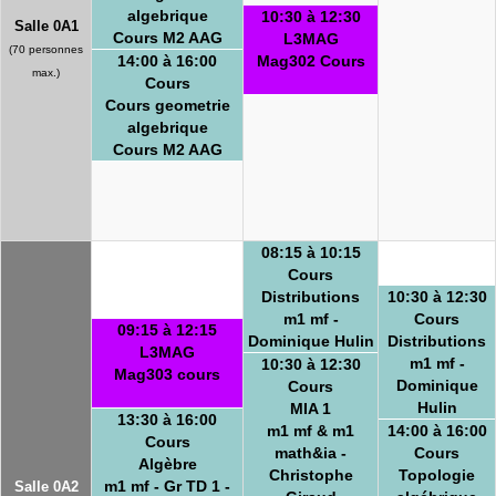
algebrique
10:30 à 12:30
Salle 0A1
Cours M2 AAG
L3MAG
(70 personnes
14:00 à 16:00
Mag302 Cours
max.)
Cours
Cours geometrie
algebrique
Cours M2 AAG
08:15 à 10:15
Cours
Distributions
10:30 à 12:30
m1 mf -
Cours
09:15 à 12:15
Dominique Hulin
Distributions
L3MAG
m1 mf -
10:30 à 12:30
Mag303 cours
Dominique
Cours
Hulin
MIA 1
13:30 à 16:00
m1 mf & m1
14:00 à 16:00
Cours
math&ia -
Cours
Algèbre
Christophe
Topologie
m1 mf - Gr TD 1 -
Salle 0A2