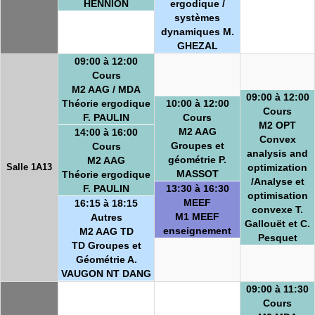
HENNION
ergodique /
systèmes
dynamiques M.
GHEZAL
09:00 à 12:00
Cours
M2 AAG / MDA
09:00 à 12:00
Théorie ergodique
10:00 à 12:00
Cours
F. PAULIN
Cours
M2 OPT
M2 AAG
14:00 à 16:00
Convex
Groupes et
Cours
analysis and
géométrie P.
M2 AAG
Salle 1A13
optimization
MASSOT
Théorie ergodique
/Analyse et
F. PAULIN
13:30 à 16:30
optimisation
MEEF
16:15 à 18:15
convexe T.
M1 MEEF
Autres
Gallouët et C.
enseignement
M2 AAG TD
Pesquet
TD Groupes et
Géométrie A.
VAUGON NT DANG
09:00 à 11:30
Cours