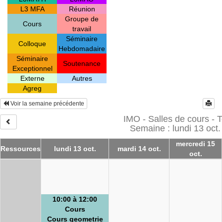
L3 MFA
Réunion
Groupe de
Cours
travail
Séminaire
Colloque
Hebdomadaire
Séminaire
Soutenance
Exceptionnel
Externe
Autres
Agreg
Voir la semaine précédente
IMO - Salles de cours - 
Semaine : lundi 13 oct.
mercredi 15
Ressources
lundi 13 oct.
mardi 14 oct.
oct.
10:00 à 12:00
Cours
Cours geometrie