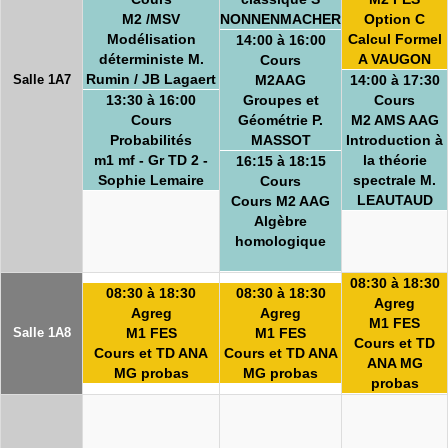
M2 /MSV
NONNENMACHER
Option C
Modélisation
Calcul Formel
14:00 à 16:00
déterministe M.
A VAUGON
Cours
Rumin / JB Lagaert
Salle 1A7
M2AAG
14:00 à 17:30
13:30 à 16:00
Groupes et
Cours
Cours
Géométrie P.
M2 AMS AAG
Probabilités
MASSOT
Introduction à
m1 mf - Gr TD 2 -
la théorie
16:15 à 18:15
Sophie Lemaire
spectrale M.
Cours
LEAUTAUD
Cours M2 AAG
Algèbre
homologique
08:30 à 18:30
08:30 à 18:30
08:30 à 18:30
Agreg
Agreg
Agreg
M1 FES
Salle 1A8
M1 FES
M1 FES
Cours et TD
Cours et TD ANA
Cours et TD ANA
ANA MG
MG probas
MG probas
probas