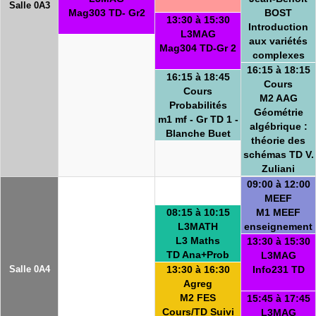
Salle 0A3
Mag303 TD- Gr2
BOST
13:30 à 15:30
Introduction
L3MAG
aux variétés
Mag304 TD-Gr 2
complexes
16:15 à 18:15
16:15 à 18:45
Cours
Cours
M2 AAG
Probabilités
Géométrie
m1 mf - Gr TD 1 -
algébrique :
Blanche Buet
théorie des
schémas TD V.
Zuliani
09:00 à 12:00
MEEF
08:15 à 10:15
M1 MEEF
L3MATH
enseignement
L3 Maths
13:30 à 15:30
TD Ana+Prob
L3MAG
Salle 0A4
13:30 à 16:30
Info231 TD
Agreg
M2 FES
15:45 à 17:45
Cours/TD Suivi
L3MAG