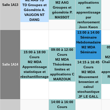
M2 AAG
applications
Salle 1A13
TD Groupes et
Groupes et
en
Géométrie A.
géométrie P.
apprentissage
VAUGON NT
MASSOT
par
DANG
renforcement
Joon Kwon
13:00 à 14:00
Séminaire
Hebdomadaire
M2 MDA
0
09:00 à 12:00
15:00 à 18:00
Séminaire
Cours
Cours
M2
M2 MDA
M2 MDA
Chaî
14:15 à 16:45
Théorèmes
Salle 1A14
Apprentissage
Cours
limites et
statistique et
appr
M2 MDA
applications C
réechantillonage
R
Mouvement
MARZOUK
brownien et
calcul
stochastique
JF LE GALL
14:00 à 16:00
Cours