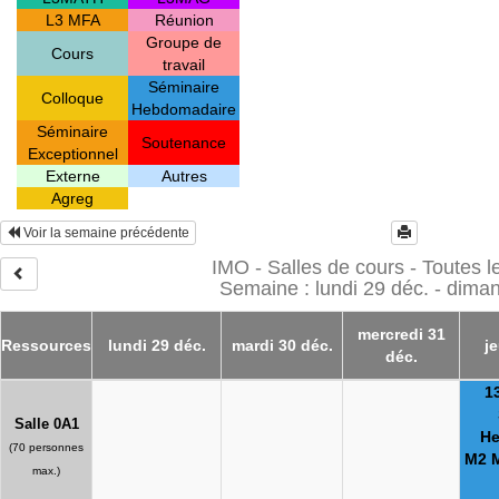
L3 MFA
Réunion
Groupe de
Cours
travail
Séminaire
Colloque
Hebdomadaire
Séminaire
Soutenance
Exceptionnel
Externe
Autres
Agreg
Voir la semaine précédente
IMO - Salles de cours - Toutes 
Semaine : lundi 29 déc. - dima
mercredi 31
Ressources
lundi 29 déc.
mardi 30 déc.
je
déc.
1
Salle 0A1
He
(70 personnes
M2 
max.)