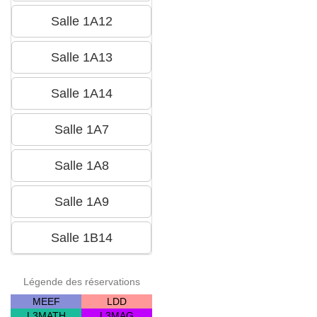
Légende des réservations
MEEF
LDD
L3MATH
L3MAG