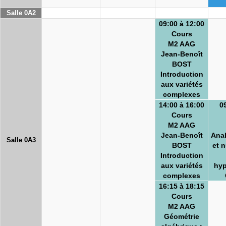
Salle 0A2
09:00 à 12:00
Cours
M2 AAG
Jean-Benoît
BOST
Introduction
aux variétés
complexes
14:00 à 16:00
0
Cours
M2 AAG
Jean-Benoît
Anal
Salle 0A3
BOST
et 
Introduction
aux variétés
hyp
complexes
16:15 à 18:15
Cours
M2 AAG
Géométrie