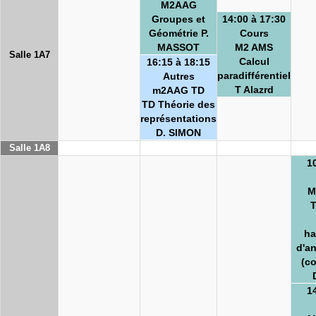
M2AAG
Groupes et
14:00 à 17:30
Géométrie P.
Cours
MASSOT
M2 AMS
Salle 1A7
Calcul
16:15 à 18:15
paradifférentiel
Autres
T Alazrd
m2AAG TD
TD Théorie des
représentations
D. SIMON
Salle 1A8
1
M
T
ha
d'a
(co
1