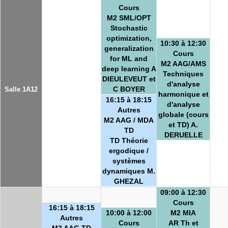
Cours
M2 SML/OPT
Stochastic
optimization,
10:30 à 12:30
generalization
Cours
for ML and
M2 AAG/AMS
deep learning A
Techniques
DIEULEVEUT et
d'analyse
C BOYER
Salle 1A12
harmonique et
16:15 à 18:15
d'analyse
Autres
globale (cours
M2 AAG / MDA
et TD) A.
TD
DERUELLE
TD Théorie
ergodique /
systèmes
dynamiques M.
GHEZAL
09:00 à 12:30
Cours
16:15 à 18:15
10:00 à 12:00
M2 MIA
Autres
Cours
AR Th et
M2 AAG TD