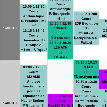
Cours
10:00 à 12:30
Arithmétique
Cours
F. Bourgeois -
08:30 à 11:00
Arithmétique
m1 mf
Cours
S. Fischler - m1
1
10:30 à 12:30
EDP Evolution
mf
Salle 0D1
L3MATH
TD
16:15 à 18:45
Gé
L3
m1 mf - A.
Cours
m1 
TD ana mat
Kazeykina & C.
Géométrie TD
Pallard
13:30 à 15:30
Groupe 2
L3MATH
m1 mf - F. Ygouf
L3
TD stats
08:15 à 10:15
09:00 à 12:30
L3MATH
Cours
L3
0
M2 AMS
TD analyse mat
Analyse
Ma
10:30 à 12:30
fonctionnelle
Cours
pour les
Cours
1
équations de
13:30 à 15:30
Arithmétique -
Navier-Stokes -
L3MAG
m1mf Frédéric
E
Salle 0E1
P-G. Lemarié-
Mag351-Td Gr 1
Bourgeois
m1 