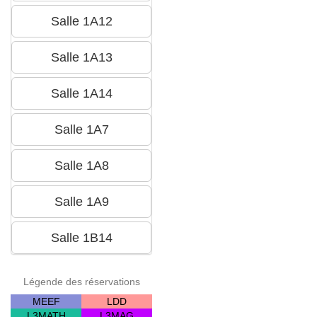
Légende des réservations
MEEF
LDD
L3MATH
L3MAG