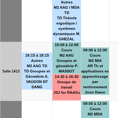
Autres
M2 AAG / MDA
TD
TD Théorie
ergodique /
systèmes
dynamiques M.
GHEZAL
10:00 à 12:00
Cours
09:00 à 12:30
16:15 à 18:15
M2 AAG
Cours
Autres
Groupes et
M2 MIA
M2 AAG TD
géométrie P.
AR Th et
TD Groupes et
MASSOT
applications en
Salle 1A13
Géométrie A.
apprentissage
14:30 à 16:30
VAUGON NT
par
Groupe de
DANG
renforcement
travail
Joon Kwon
JSJ for RAAGs
09:00 à 12:00
Cours
M2 MDA