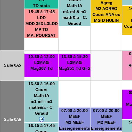
Agreg
TD stats
Math IA
M2 AGREG
1
m1 mf & m1
15:45 à 17:45
Cours ANA ou
math&ia - C.
LDD
MG D HULIN
Giraud
MDD 353 L3LDD
Cou
MP TD
MA. POURSAT
0
10:30 à 12:00
13:30 à 15:30
L3MAG
L3MAG
Salle 0A5
R
Mag307-Td
Mag351-Td Gr 2
13:30 à 16:00
Cours
0
Math IA
m1 mf - m1
Ma
math&ia - C.
07:00 à 20:00
07:00 à 20:00
Giraud
MEEF
MEEF
Salle 0A6
M2 MEEF
M2 MEEF
1
16:15 à 17:45
Enseignements
Enseignements
Cours