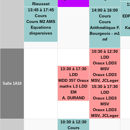
Rieusset
1
13:45 à 17:45
14:00 à 16:00
Cours
Cours
EDP
Cours M2 AMS
Cours
Equations
Arithmétique F.
Ka
dispersives
Bourgeois - m1
mf
10:30 à 12:30
LDD
Oraux LDD3
13:30 à 17:30
MSV
LDD
Oraux LDD3
MDD 357 Oraux
MSV, JCLeger
Salle 1A10
maths L3 LDD
15:30 à 17:30
EM
LDD
A. DURAND
Oraux LDD3
MSV
Oraux LDD3
MSV, JCLeger
10:30 à 12:30
Cours