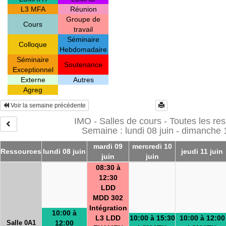
L3 MFA
Réunion
Groupe de
Cours
travail
Séminaire
Colloque
Hebdomadaire
Séminaire
Soutenance
Exceptionnel
Externe
Autres
Agreg
Voir la semaine précédente
IMO - Salles de cours - Toutes les re
Semaine : lundi 08 juin - dimanche 1
mardi 09
mercredi 10
Ressources
lundi 08 juin
jeudi 11 juin
juin
juin
08:30 à
12:30
LDD
MDD 302
Intégration
10:00 à
L3 LDD
10:00 à 15:30
10:00 à 12:00
Salle 0A1
12:00