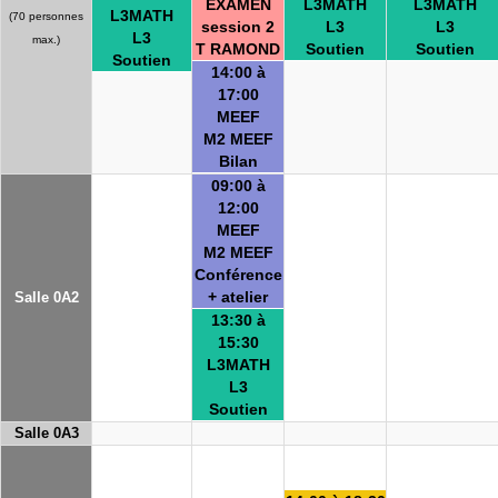
EXAMEN
L3MATH
L3MATH
L3MATH
(70 personnes
session 2
L3
L3
L3
max.)
T RAMOND
Soutien
Soutien
Soutien
14:00 à
17:00
MEEF
M2 MEEF
Bilan
09:00 à
12:00
MEEF
M2 MEEF
Conférence
+ atelier
Salle 0A2
13:30 à
15:30
L3MATH
L3
Soutien
Salle 0A3