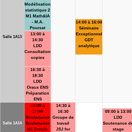
Modélisation
statistique 2
M1 Math&IA
- M.A.
14:00 à 16:00
Poursat
Séminaire
13:00 à
Exceptionnel
Salle 1A13
14:30
GDT
LDD
analytique
Consultation
copies
16:30 à
18:30
LDD
Oraux ENS
Préparation
ENS
15:00 à
14:30 à
17:00
16:30
09:00 à 13:00
Soutenance
Groupe de
LDD
Salle 1A14
Soutenance
travail
Soutenance d
M2 Zorich-
JSJ for
stage