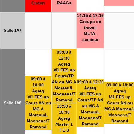
Curien
RAAGs
14:15 à 17:15
Groupe de
travail
Salle 1A7
MLTA-
seminar
09:00 à
12:30
Agreg
M1 FES up
Cours/TP
09:00 à
AN ou MG A
09:00 à 12:30
18:00
09:00 à 18:00
Moreau/L
Agreg
Agreg
Agreg
Moonens/T
M1 FES up
M1 FES up
M1 FES up
Ramond
Cours/TP AN
Cours AN ou
Cours AN ou
Salle 1A8
ou MG A
13:30 à
MG A
MG A Moreau/
Moreau/L
18:30
Moreau/L
Moonens/T
Moonens/T
Agreg
Moonens/T
Ramond
Ramond
Master 1
Ramond
F.E.S