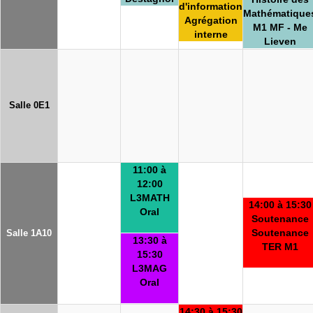
d'information
Mathématique
Agrégation
M1 MF - Me
interne
Lieven
Salle 0E1
11:00 à
12:00
L3MATH
14:00 à 15:30
Oral
Soutenance
Soutenance
Salle 1A10
13:30 à
TER M1
15:30
L3MAG
Oral
14:30 à 15:30