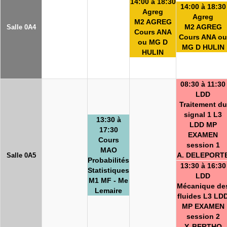
14:00 à 18:30
14:00 à 18:30
Agreg
Agreg
M2 AGREG
M2 AGREG
Salle 0A4
Cours ANA
Cours ANA ou
ou MG D
MG D HULIN
HULIN
08:30 à 11:30
LDD
Traitement du
signal 1 L3
13:30 à
LDD MP
17:30
EXAMEN
Cours
session 1
MAO
A. DELEPORT
Salle 0A5
Probabilités
13:30 à 16:30
Statistiques
LDD
M1 MF - Me
Mécanique de
Lemaire
fluides L3 LD
MP EXAMEN
session 2
Y. BERTHO