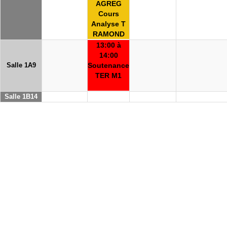
AGREG
Cours
Analyse T
RAMOND
13:00 à
14:00
Salle 1A9
Soutenance
TER M1
Salle 1B14