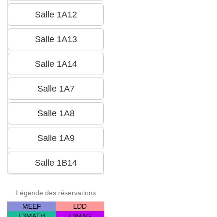
Légende des réservations
MEEF
LDD
L3MATH
L3MAG