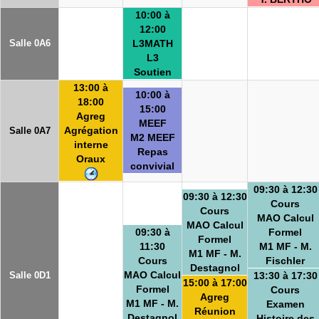
10:00 à
12:00
Salle 0A6
L3MATH
L3
Soutien
13:00 à
10:00 à
18:00
15:00
Agreg
MEEF
Agrégation
Salle 0A7
M2 MEEF
interne
Repas
Oraux
convivial
09:30 à 12:30
09:30 à 12:30
Cours
Cours
MAO Calcul
MAO Calcul
09:30 à
Formel
Formel
11:30
M1 MF - M.
M1 MF - M.
Cours
Fischler
Destagnol
MAO Calcul
Salle 0D1
13:30 à 17:30
15:00 à 17:00
Formel
Cours
Agreg
M1 MF - M.
Examen
Réunion
Destagnol
Histoire des