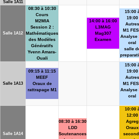
Salle 1A11
08:30 à 10:30
15:00 
Cours
19:00
M2MIA
14:00 à 16:00
Autre
Session 2 :
L3MAG
M1 FES
Salle 1A12
Mathématiques
Mag307
Analyse 
des Modèles
Examen
oral
Génératifs
salle d
Yvenn Amara-
preparat
Ouali
15:00 
09:15 à 11:15
19:00
MEEF
Autre
Salle 1A13
Oraux de
M1 FES
rattrapage M1
Analyse 
oral
10:00 
12:00
08:30 à 16:30
Agreg
LDD
Oraux
Salle 1A14
Soutenances
second