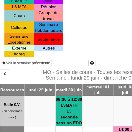
L3MATH
L3MAG
L3 MFA
Réunion
Groupe de
Cours
travail
Séminaire
Colloque
Hebdomadaire
Séminaire
Soutenance
Exceptionnel
Externe
Autres
Agreg
Voir la semaine précédente
IMO - Salles de cours - Toutes les res
Semaine : lundi 29 juin - dimanche 05
mercredi 01
jeudi 0
Ressources
lundi 29 juin
mardi 30 juin
juil.
juil.
08:30 à 12:30
Salle 0A1
L3MATH
L3
(70 personnes
seconde
max.)
session EDO
14:00 