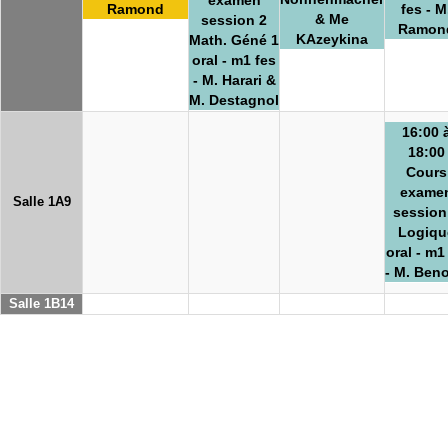
Ramond
fes - M
& Me
session 2
Ramon
KAzeykina
Math. Géné 1
oral - m1 fes
- M. Harari &
M. Destagnol
16:00 
18:00
Cours
exame
Salle 1A9
session
Logiqu
oral - m1
- M. Beno
Salle 1B14