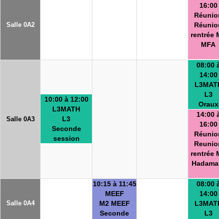
16:00
Réunio
Salle 0A2
Réunio
rentrée 
MFA
08:00 
14:00
L3MAT
L3
10:00 à 12:00
Oraux
L3MATH
14:00 
L3
Salle 0A3
16:00
Seconde
Réunio
session
Reunio
rentrée 
Hadama
10:15 à 11:45
08:00 
MEEF
14:00
Salle 0A4
M2 MEEF
L3MAT
Seconde
L3