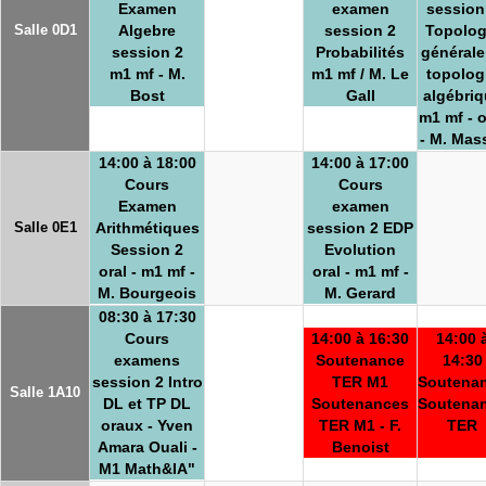
Examen
examen
session
Salle 0D1
Algebre
session 2
Topolog
session 2
Probabilités
générale
m1 mf - M.
m1 mf / M. Le
topolog
Bost
Gall
algébriq
m1 mf - o
- M. Mas
14:00 à 18:00
14:00 à 17:00
Cours
Cours
Examen
examen
Salle 0E1
Arithmétiques
session 2 EDP
Session 2
Evolution
oral - m1 mf -
oral - m1 mf -
M. Bourgeois
M. Gerard
08:30 à 17:30
Cours
14:00 à 16:30
14:00 
examens
Soutenance
14:30
session 2 Intro
TER M1
Soutena
Salle 1A10
DL et TP DL
Soutenances
Soutena
oraux - Yven
TER M1 - F.
TER
Amara Ouali -
Benoist
M1 Math&IA"