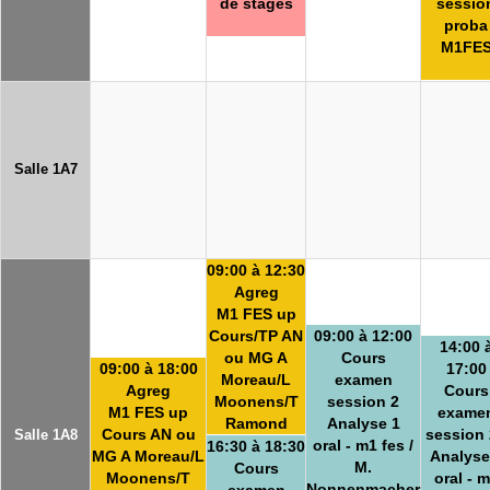
de stages
sessio
proba
M1FE
Salle 1A7
09:00 à 12:30
Agreg
M1 FES up
Cours/TP AN
09:00 à 12:00
14:00 
ou MG A
Cours
09:00 à 18:00
17:00
Moreau/L
examen
Agreg
Cours
Moonens/T
session 2
M1 FES up
exame
Ramond
Analyse 1
Cours AN ou
session 
Salle 1A8
oral - m1 fes /
16:30 à 18:30
MG A Moreau/L
Analyse
M.
Cours
Moonens/T
oral - 
Nonnenmacher
examen