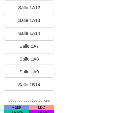
Légende des réservations
MEEF
LDD
L3MATH
L3MAG