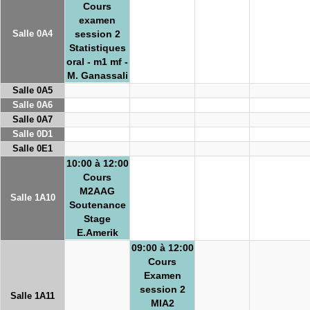
Cours
examen
Salle 0A4
session 2
Statistiques
oral - m1 mf -
M. Ganassali
Salle 0A5
Salle 0A6
Salle 0A7
Salle 0D1
Salle 0E1
10:00 à 12:00
Cours
M2AAG
Salle 1A10
Soutenance
Stage
E.Amerik
09:00 à 12:00
Cours
Examen
session 2
Salle 1A11
MIA2