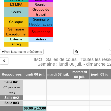
L3 MFA
Réunion
Groupe de
Cours
travail
Séminaire
Colloque
Hebdomadaire
Séminaire
Soutenance
Exceptionnel
Externe
Autres
Agreg
Voir la semaine précédente
IMO - Salles de cours - Toutes les res
Semaine : lundi 06 juil. - dimanche 12 
mercredi
Ressources
lundi 06 juil.
mardi 07 juil.
jeudi 09 juil
08 juil.
Salle 0A1
(70 personnes
max.)
Salle 0A2
Salle 0A3
09:00 à 13:00