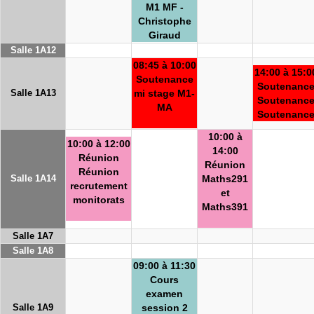
M1 MF -
Christophe
Giraud
Salle 1A12
08:45 à 10:00
14:00 à 15:0
Soutenance
Soutenanc
Salle 1A13
mi stage M1-
Soutenanc
MA
Soutenanc
10:00 à
10:00 à 12:00
14:00
Réunion
Réunion
Réunion
Salle 1A14
Maths291
recrutement
et
monitorats
Maths391
Salle 1A7
Salle 1A8
09:00 à 11:30
Cours
examen
Salle 1A9
session 2