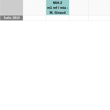
MIA 2
m1 mf / mia -
M. Giraud
Salle 1B14